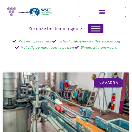
Zie onze bestemmingen >
Persoonlijke service
Geheel vrijblijvende offerteaanvraag
Volledig op maat aan te passen
Binnen 24u antwoord
NAVARRA