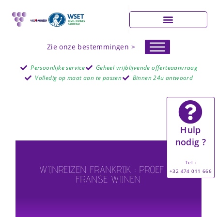
Zie onze bestemmingen >
Persoonlijke service
Geheel vrijblijvende offerteaanvraag
Volledig op maat aan te passen
Binnen 24u antwoord
Hulp
nodig ?
Tel :
WIJNREIZEN FRANKRIJK : PROEF DE
+32 474 011 666
FRANSE WIJNEN