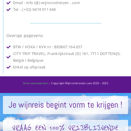
Email : info (@) wijnrondreizen . com
Tel. : (+32) 0474 011 666
Overige gegevens
BTW / VOKA / KVK nr : BE0867.164.657
CITY TRIP TRAVEL, Frankrijkstraat (D) 161, 7711 DOTTENIJS,
België / Belgique
Enkel op afspraak
Onze voorwaarden
– Copyright Wijnrondreizen.com 2020 – 2025
Je wijnreis begint vorm te krijgen !
VRAAG EEN 100% VRIJBLIJVENDE