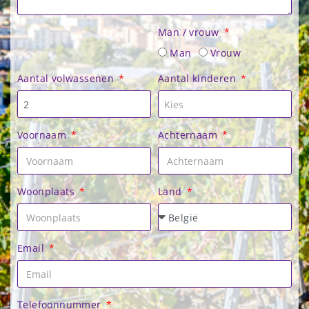
Man / vrouw
Man
Vrouw
Aantal volwassenen
Aantal kinderen
Voornaam
Achternaam
Woonplaats
Land
Email
Telefoonnummer