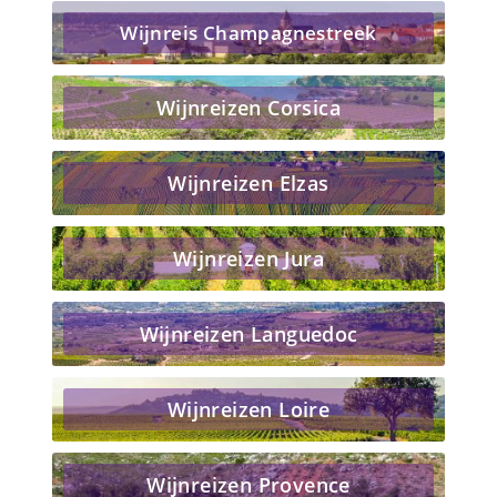
Wijnreis Champagnestreek
Wijnreizen Corsica
Wijnreizen Elzas
Wijnreizen Jura
Wijnreizen Languedoc
Wijnreizen Loire
Wijnreizen Provence