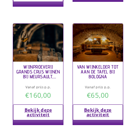
WIJNPROEVERIJ
VAN WIJNKELDER TOT
GRANDS CRUS WIJNEN
AAN DE TAFEL BIJ
BIJ MEURSAULT,
BOLOGNA
FRANKRIJK
Vanaf prijs p.p.
Vanaf prijs p.p.
€
160,00
€
65,00
Bekijk deze
Bekijk deze
activiteit
activiteit