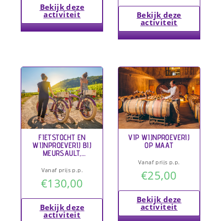
Bekijk deze
activiteit
Bekijk deze
activiteit
FIETSTOCHT EN
VIP WIJNPROEVERIJ
WIJNPROEVERIJ BIJ
OP MAAT
MEURSAULT,
FRANKRIJK
Vanaf prijs p.p.
Vanaf prijs p.p.
€
25,00
€
130,00
Bekijk deze
activiteit
Bekijk deze
activiteit