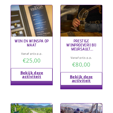
WIJN EN WIJNSPA OP
PRESTIGE
MAAT
WIJNPROEVERIJ BIJ
MEURSAULT,
FRANKRIJK
Vanaf prijs p.p.
Vanaf prijs p.p.
€
25,00
€
80,00
Bekijk deze
activiteit
Bekijk deze
activiteit