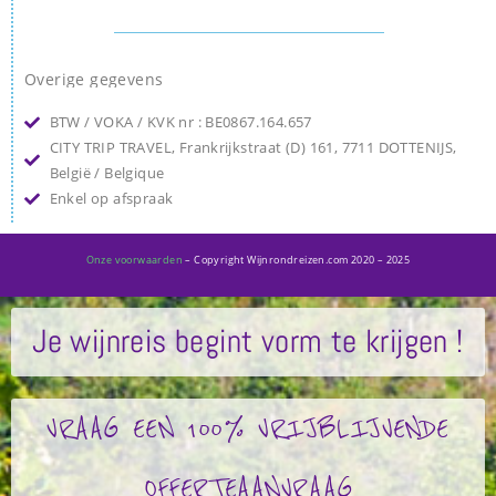
Overige gegevens
BTW / VOKA / KVK nr : BE0867.164.657
CITY TRIP TRAVEL, Frankrijkstraat (D) 161, 7711 DOTTENIJS,
België / Belgique
Enkel op afspraak
Onze voorwaarden
– Copyright Wijnrondreizen.com 2020 – 2025
Je wijnreis begint vorm te krijgen !
VRAAG EEN 100% VRIJBLIJVENDE
OFFERTEAANVRAAG