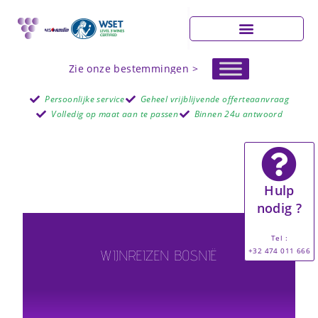
Zie onze bestemmingen >
Persoonlijke service
Geheel vrijblijvende offerteaanvraag
Volledig op maat aan te passen
Binnen 24u antwoord
Hulp
nodig ?
Tel :
+32 474 011 666
WIJNREIZEN BOSNIË