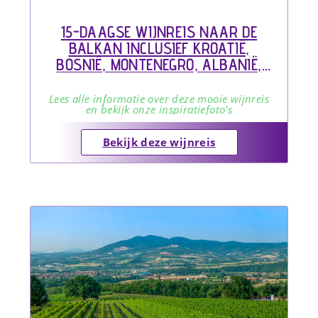
15-DAAGSE WIJNREIS NAAR DE
BALKAN INCLUSIEF KROATIË,
BOSNIË, MONTENEGRO, ALBANIË,
MACEDONIË, EN GRIEKENLAND –
ONTDEK STERK (HER)OPKOMENDE
Lees alle informatie over deze mooie wijnreis
en bekijk onze inspiratiefoto's
LANDEN
Bekijk deze wijnreis