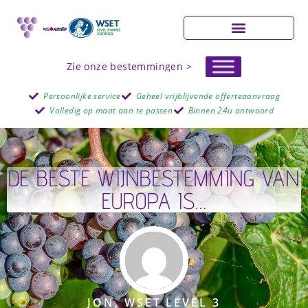
Zie onze bestemmingen >
Persoonlijke service
Geheel vrijblijvende offerteaanvraag
Volledig op maat aan te passen
Binnen 24u antwoord
DE BESTE WIJNBESTEMMING VAN
EUROPA IS…
JON, WSET LEVEL 3