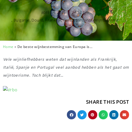
april 14, 2025
,
4:52 pm
,
Bulgarije
,
Douro
,
Frankrijk
,
Porto
,
Santorini
,
Wijntoerisme
Home
»
De beste wijnbestemming van Europa is…
Vele wijnliefhebbers weten dat wijnlanden als Frankrijk,
Italië, Spanje en Portugal veel aanbod hebben als het gaat om
wijntoerisme. Toch blijkt dat...
SHARE THIS POST