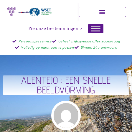
Zie onze bestemmingen >
Persoonlijke service
Geheel vrijblijvende offerteaanvraag
Volledig op maat aan te passen
Binnen 24u antwoord
ALENTEJO : EEN SNELLE
BEELDVORMING