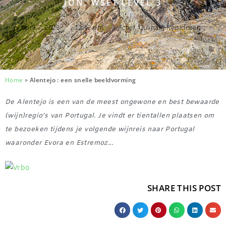
JON, WSET LEVEL 3
april 7, 2023
,
12:12 pm
,
Actief
,
Culinair
,
Reisideeën
Home
»
Alentejo : een snelle beeldvorming
De Alentejo is een van de meest ongewone en best bewaarde
(wijn)regio’s van Portugal. Je vindt er tientallen plaatsen om
te bezoeken tijdens je volgende wijnreis naar Portugal
waaronder Evora en Estremoz...
SHARE THIS POST