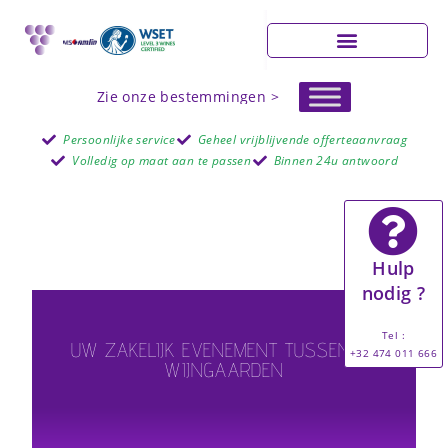
Zie onze bestemmingen >
Persoonlijke service
Geheel vrijblijvende offerteaanvraag
Volledig op maat aan te passen
Binnen 24u antwoord
Hulp
nodig ?
Tel :
UW ZAKELIJK EVENEMENT TUSSEN DE
+32 474 011 666
WIJNGAARDEN