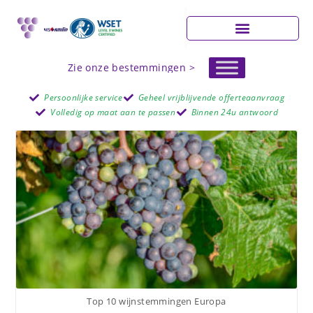
Zie onze bestemmingen >
Persoonlijke service
Geheel vrijblijvende offerteaanvraag
Volledig op maat aan te passen
Binnen 24u antwoord
Top 10 wijnstemmingen Europa