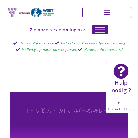
Zie onze bestemmingen >
Persoonlijke service
Geheel vrijblijvende offerteaanvraag
Volledig op maat aan te passen
Binnen 24u antwoord
Hulp
nodig ?
Tel :
+32 474 011 666
DE MOOISTE WIJN GROEPSREIZEN