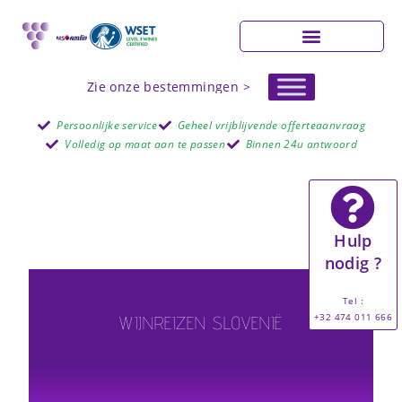
Zie onze bestemmingen >
Persoonlijke service
Geheel vrijblijvende offerteaanvraag
Volledig op maat aan te passen
Binnen 24u antwoord
Hulp
nodig ?
Tel :
+32 474 011 666
WIJNREIZEN SLOVENIË