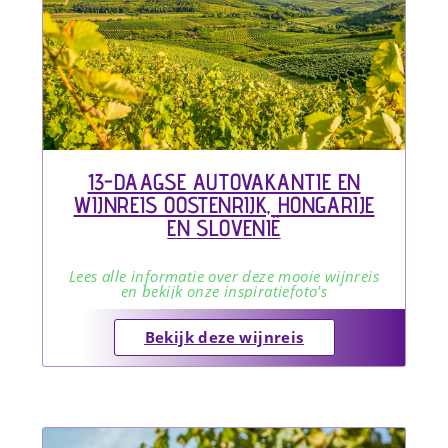
13-DAAGSE AUTOVAKANTIE EN
WIJNREIS OOSTENRIJK, HONGARIJE
EN SLOVENIË
Lees alle informatie over deze mooie wijnreis
en bekijk onze inspiratiefoto's
Bekijk deze wijnreis