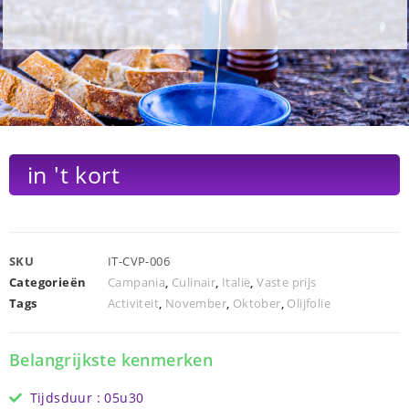
in 't kort
SKU
IT-CVP-006
Categorieën
Campania
,
Culinair
,
Italië
,
Vaste prijs
Tags
Activiteit
,
November
,
Oktober
,
Olijfolie
Belangrijkste kenmerken
Tijdsduur : 05u30