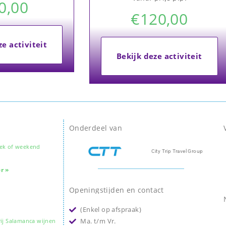
0,00
€
120,00
ze activiteit
Bekijk deze activiteit
Onderdeel van
ek of weekend
City Trip Travel Group
r »
Openingstijden en contact
(Enkel op afspraak)
Ma. t/m Vr.
ij Salamanca wijnen