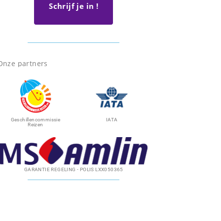
Schrijf je in !
Onze partners
Geschillencommissie
IATA
Reizen
GARANTIE REGELING - POLIS LXX050365