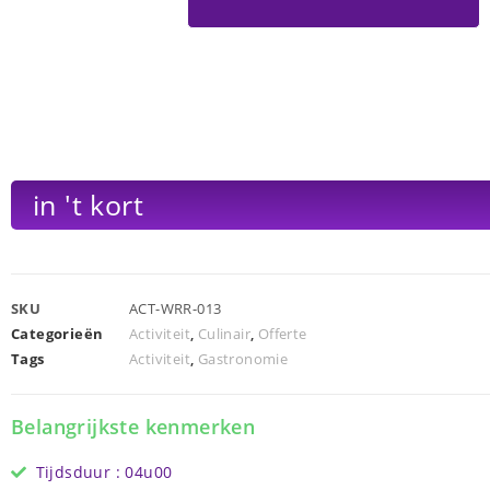
in 't kort
SKU
ACT-WRR-013
Categorieën
Activiteit
,
Culinair
,
Offerte
Tags
Activiteit
,
Gastronomie
Belangrijkste kenmerken
Tijdsduur : 04u00