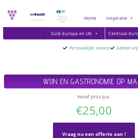
WSET 3
Home
Inspiratie
gecertific
LXX050365
eerd
Zuid-Europa en UK
Centraal-Eur
Persoonlijke service
Geheel vri
WIJN EN GASTRONOMIE OP MA
Vanaf prijs p.p.
€
25,00
Vraag nu een offerte aan !