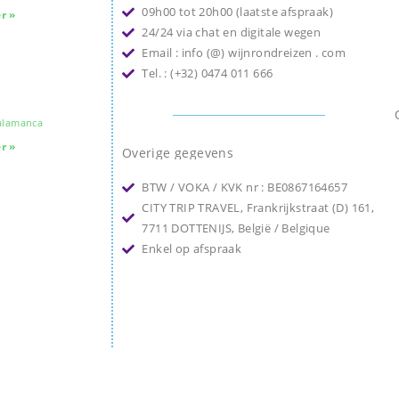
09h00 tot 20h00 (laatste afspraak)
r »
24/24 via chat en digitale wegen
Email : info (@) wijnrondreizen . com
Tel. : (+32) 0474 011 666
Salamanca
r »
Overige gegevens
BTW / VOKA / KVK nr : BE0867164657
CITY TRIP TRAVEL, Frankrijkstraat (D) 161,
7711 DOTTENIJS, België / Belgique
Enkel op afspraak