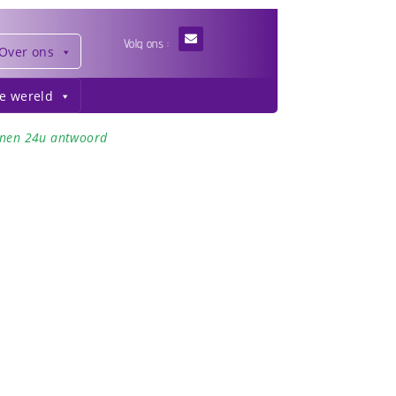
Volg ons :
Over ons
de wereld
nnen 24u antwoord