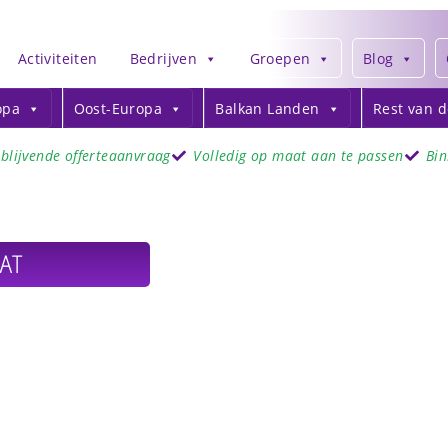
Activiteiten
Bedrijven
Groepen
Blog
opa
Oost-Europa
Balkan Landen
Rest van 
jblijvende offerteaanvraag
Volledig op maat aan te passen
Bi
AT