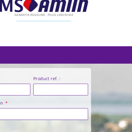
GARANTIE REGELING - POLIS LXX050365
Product ref. :
en