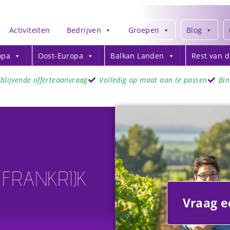
Activiteiten
Bedrijven
Groepen
Blog
opa
Oost-Europa
Balkan Landen
Rest van 
jblijvende offerteaanvraag
Volledig op maat aan te passen
Bi
 FRANKRIJK
Vraag e