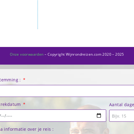
Onze voorwaarden
– Copyright Wijnrondreizen.com 2020 – 2025
temming :
trekdatum
Aantal dag
a informatie over je reis :