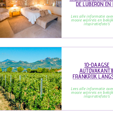
DE LUBERON EN 
NOORDELIJKE PROV
Lees alle informatie ove
mooie wijnreis en bekij
inspiratiefoto's
10-DAAGSE
AUTOVAKANTI
FRANKRIJK LANGS
RHONE WIJNROUTE
LYON TOT AVIGN
Lees alle informatie ove
mooie wijnreis en bekij
inspiratiefoto's