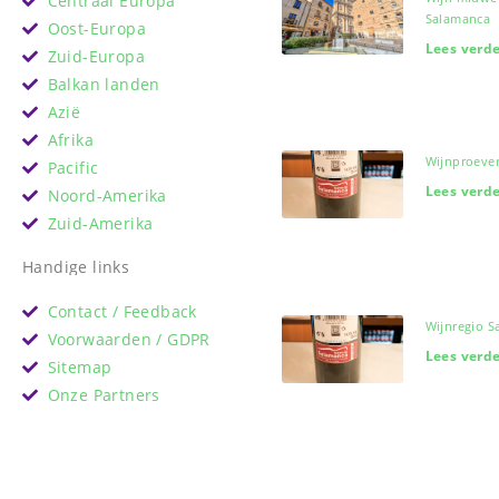
Centraal Europa
Salamanca
Oost-Europa
Lees verde
Zuid-Europa
Balkan landen
Azië
Afrika
Wijnproever
Pacific
Lees verde
Noord-Amerika
Zuid-Amerika
Handige links
Contact / Feedback
Wijnregio 
Voorwaarden / GDPR
Lees verde
Sitemap
Onze Partners