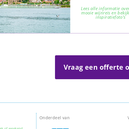
ONTDEK DE RHO
WIJNROUTE AL VA
Lees alle informatie ove
mooie wijnreis en bekij
NAAR HET ZUIDEN
inspiratiefoto's
FRANKRIJK
Vraag een offerte 
Onderdeel van
ek of weekend