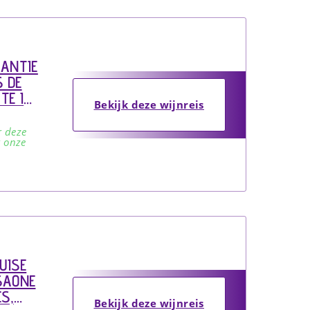
KANTIE
 DE
TE IN
Bekijk deze wijnreis
r deze
k onze
UISE
SAONE
S,
Bekijk deze wijnreis