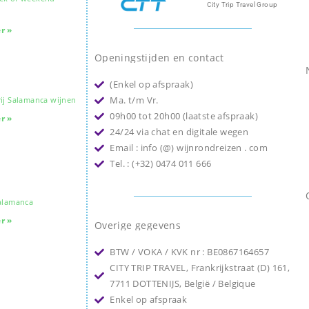
City Trip Travel Group
r »
Openingstijden en contact
(Enkel op afspraak)
Ma. t/m Vr.
ij Salamanca wijnen
09h00 tot 20h00 (laatste afspraak)
r »
24/24 via chat en digitale wegen
Email : info (@) wijnrondreizen . com
Tel. : (+32) 0474 011 666
Salamanca
r »
Overige gegevens
BTW / VOKA / KVK nr : BE0867164657
CITY TRIP TRAVEL, Frankrijkstraat (D) 161,
7711 DOTTENIJS, België / Belgique
Enkel op afspraak