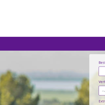
Bes
Ver
Extr