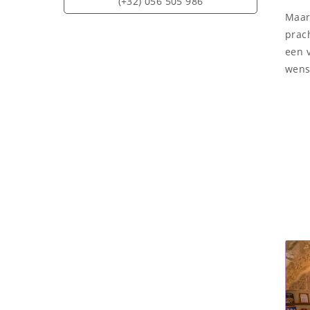
(+32) 056 505 986
Maar 
prach
een 
wens