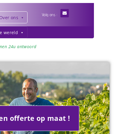
Volg ons :
Over ons
de wereld
nnen 24u antwoord
en offerte op maat !