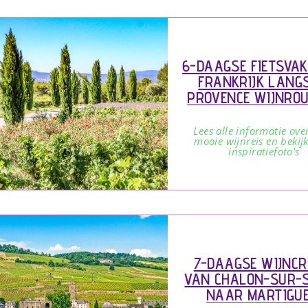
6-DAAGSE FIETSVA
FRANKRIJK LANGS
PROVENCE WIJNROU
DE LUBERON
Lees alle informatie ove
mooie wijnreis en bekij
inspiratiefoto's
7-DAAGSE WIJNCR
VAN CHALON-SUR-
NAAR MARTIGUE