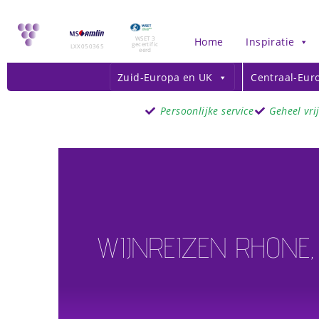
WSET 3
Home
Inspiratie
gecertific
LXX050365
eerd
Zuid-Europa en UK
Centraal-Eur
Persoonlijke service
Geheel vri
WIJNREIZEN RHONE,