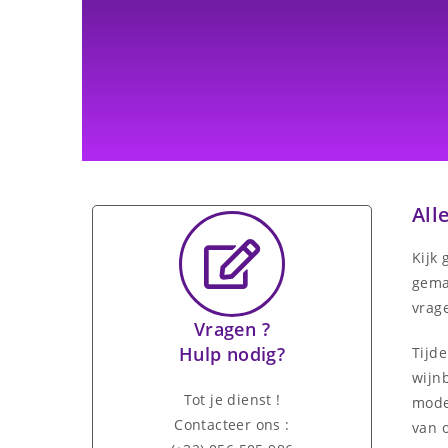
All
Kijk 
gema
vrage
Vragen ?
Hulp nodig?
Tijde
wijn
Tot je dienst !
moder
Contacteer ons :
van 