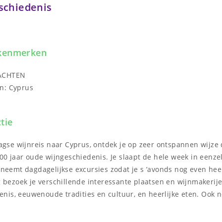
schiedenis
 kenmerken
NACHTEN
n: Cyprus
tie
agse wijnreis naar Cyprus, ontdek je op zeer ontspannen wijze 
00 jaar oude wijngeschiedenis. Je slaapt de hele week in eenze
neemt dagdagelijkse excursies zodat je s ’avonds nog even heer
 bezoek je verschillende interessante plaatsen en wijnmakerije
denis, eeuwenoude tradities en cultuur, en heerlijke eten. Ook 