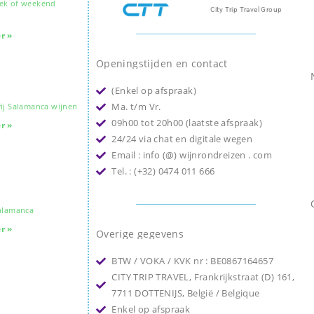
ek of weekend
City Trip Travel Group
r »
Openingstijden en contact
(Enkel op afspraak)
Ma. t/m Vr.
ij Salamanca wijnen
09h00 tot 20h00 (laatste afspraak)
r »
24/24 via chat en digitale wegen
Email : info (@) wijnrondreizen . com
Tel. : (+32) 0474 011 666
Salamanca
r »
Overige gegevens
BTW / VOKA / KVK nr : BE0867164657
CITY TRIP TRAVEL, Frankrijkstraat (D) 161,
7711 DOTTENIJS, België / Belgique
Enkel op afspraak