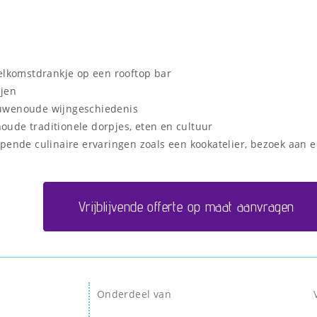
welkomstdrankje op een rooftop bar
ijen
uwenoude wijngeschiedenis
ude traditionele dorpjes, eten en cultuur
opende culinaire ervaringen zoals een kookatelier, bezoek aan
Vrijblijvende offerte op maat aanvragen
Onderdeel van