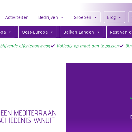
Activiteiten
Bedrijven
Groepen
Blog
opa
Oost-Europa
Balkan Landen
Rest van 
jblijvende offerteaanvraag
Volledig op maat aan te passen
Bi
 EEN MEDITERRAAN
CHIEDENIS VANUIT