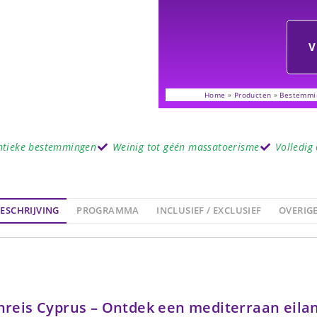
V
Home
»
Producten
»
Bestemmi
ntieke bestemmingen
Weinig tot géén massatoerisme
Volledig
ESCHRIJVING
PROGRAMMA
INCLUSIEF / EXCLUSIEF
OVERIG
nreis Cyprus – Ontdek een mediterraan eil