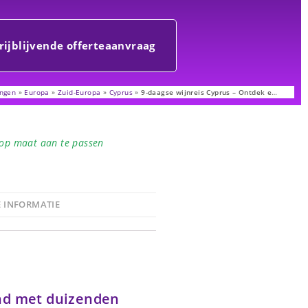
rijblijvende offerteaanvraag
ngen
»
Europa
»
Zuid-Europa
»
Cyprus
»
9-daagse wijnreis Cyprus – Ontdek een
mediterraan eiland met duizenden jaren wijngeschiedenis vanuit Limassol
 op maat aan te passen
E INFORMATIE
and met duizenden