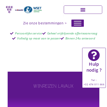
Zie onze bestemmingen >
Persoonlijke service
Geheel vrijblijvende offerteaanvraag
Volledig op maat aan te passen
Binnen 24u antwoord
Hulp
nodig ?
Tel :
+32 474 011 666
WIJNREIZEN LAVAUX