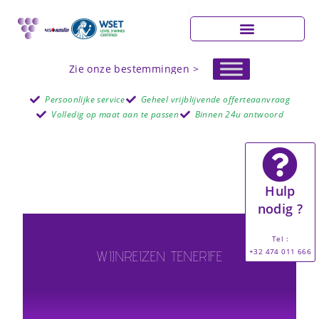
Zie onze bestemmingen >
Persoonlijke service
Geheel vrijblijvende offerteaanvraag
Volledig op maat aan te passen
Binnen 24u antwoord
Hulp
nodig ?
Tel :
+32 474 011 666
WIJNREIZEN TENERIFE