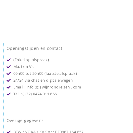
Openingstijden en contact
(Enkel op afspraak)
Ma. t/m Vr.
09h00 tot 20h00 (laatste afspraak)
24/24 via chat en digitale wegen
Email : info (@) wijnrondreizen . com
Tel. : (+32) 0474 011 666
Overige gegevens
BTW / VOKA / KVK nr : BE0867.164.657