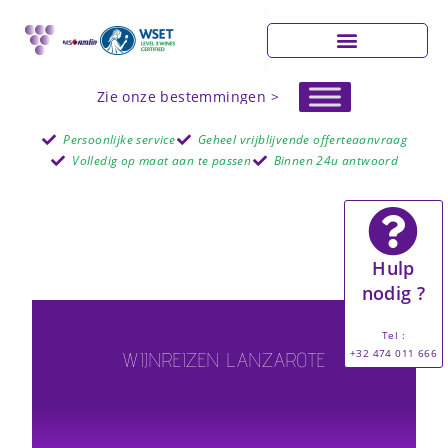
Zie onze bestemmingen >
Persoonlijke service
Geheel vrijblijvende offerteaanvraag
Volledig op maat aan te passen
Binnen 24u antwoord
Hulp
nodig ?
Tel :
+32 474 011 666
WIJNREIZEN LANZAROTE