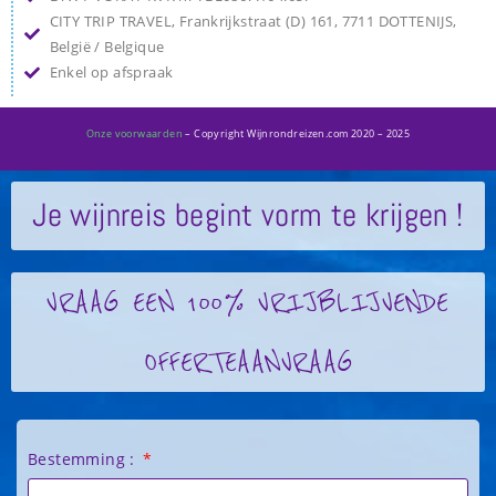
CITY TRIP TRAVEL, Frankrijkstraat (D) 161, 7711 DOTTENIJS,
België / Belgique
Enkel op afspraak
Onze voorwaarden
– Copyright Wijnrondreizen.com 2020 – 2025
Je wijnreis begint vorm te krijgen !
VRAAG EEN 100% VRIJBLIJVENDE
OFFERTEAANVRAAG
Bestemming :