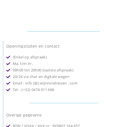
Openingstijden en contact
(Enkel op afspraak)
Ma. t/m Vr.
09h00 tot 20h00 (laatste afspraak)
24/24 via chat en digitale wegen
Email : info (@) wijnrondreizen . com
Tel. : (+32) 0474 011 666
Overige gegevens
BTW / VOKA / KVK nr : BE0867.164.657