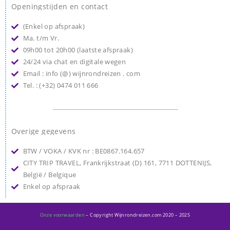
Openingstijden en contact
(Enkel op afspraak)
Ma. t/m Vr.
09h00 tot 20h00 (laatste afspraak)
24/24 via chat en digitale wegen
Email : info (@) wijnrondreizen . com
Tel. : (+32) 0474 011 666
Overige gegevens
BTW / VOKA / KVK nr : BE0867.164.657
CITY TRIP TRAVEL, Frankrijkstraat (D) 161, 7711 DOTTENIJS,
België / Belgique
Enkel op afspraak
Onze voorwaarden
– Copyright Wijnrondreizen.com 2020 – 2025