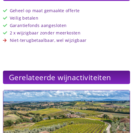
Geheel op maat gemaakte offerte
Veilig betalen
Garantiefonds aangesloten
2 x wijzigbaar zonder meerkosten
Niet-terugbetaalbaar, wel wijzigbaar
Gerelateerde wijnactiviteiten