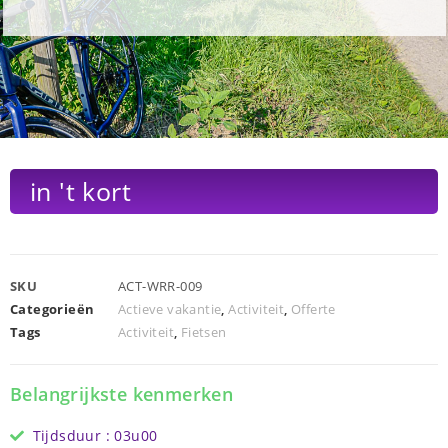
in 't kort
SKU
ACT-WRR-009
Categorieën
Actieve vakantie
,
Activiteit
,
Offerte
Tags
Activiteit
,
Fietsen
Belangrijkste kenmerken
Tijdsduur : 03u00