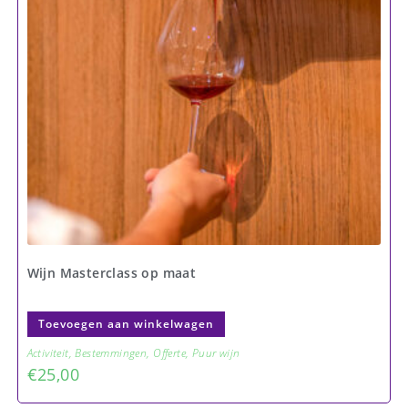
Wijn Masterclass op maat
Toevoegen aan winkelwagen
Activiteit
,
Bestemmingen
,
Offerte
,
Puur wijn
€
25,00