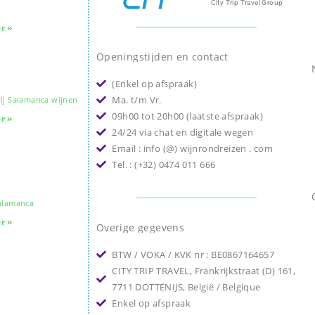
City Trip Travel Group
r »
Openingstijden en contact
(Enkel op afspraak)
Ma. t/m Vr.
ij Salamanca wijnen
09h00 tot 20h00 (laatste afspraak)
r »
24/24 via chat en digitale wegen
Email : info (@) wijnrondreizen . com
Tel. : (+32) 0474 011 666
Salamanca
r »
Overige gegevens
BTW / VOKA / KVK nr : BE0867164657
CITY TRIP TRAVEL, Frankrijkstraat (D) 161,
7711 DOTTENIJS, België / Belgique
Enkel op afspraak