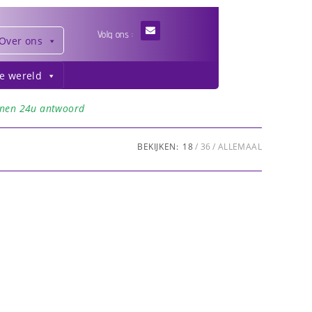
Volg ons :
Over ons
de wereld
nnen 24u antwoord
BEKIJKEN:
18
36
ALLEMAAL