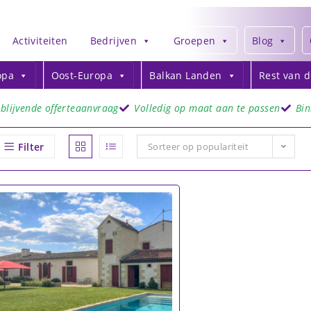
Activiteiten
Bedrijven
Groepen
Blog
opa
Oost-Europa
Balkan Landen
Rest van 
jblijvende offerteaanvraag
Volledig op maat aan te passen
Bi
Filter
Sorteer op populariteit